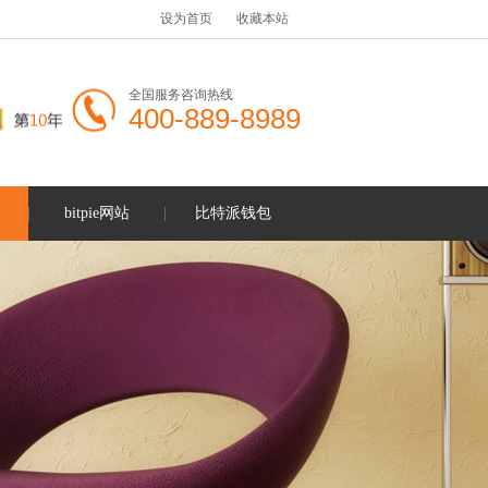
设为首页
收藏本站
全国服务咨询热线
400-889-8989
bitpie网站
比特派钱包