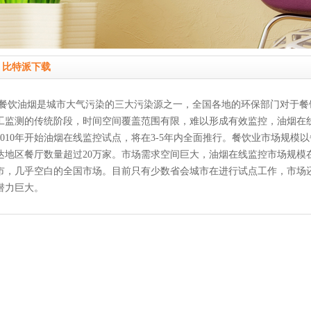
比特派下载
餐饮
油烟
是城市大气污染的三大污染源之一，全国各地的环保部门对于餐
工监测的传统阶段，时间空间覆盖范围有限，难以形成有效监控，油烟在
2010年开始油烟在线监控试点，将在3-5年内全面推行。餐饮业市场规模以
达地区餐厅数量超过20万家。市场需求空间巨大，油烟在线监控市场规模
市，几乎空白的全国市场。目前只有少数省会城市在进行试点工作，市场
潜力巨大。