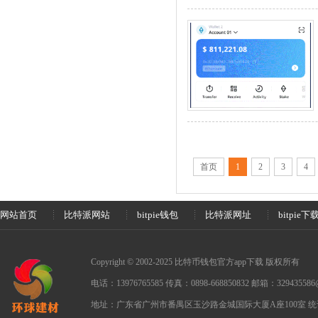
首页
1
2
3
4
网站首页
比特派网站
bitpie钱包
比特派网址
bitpie下
Copyright © 2002-2025 比特币钱包官方app下载 版权所有
电话：13976765585 传真：0898-668850832 邮箱：
329435586
地址：广东省广州市番禺区玉沙路金城国际大厦A座100室 统