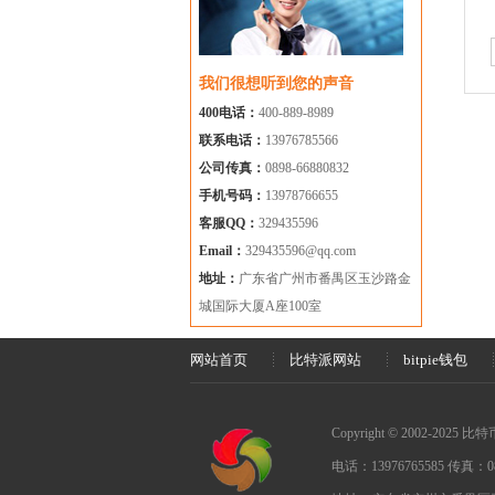
我们很想听到您的声音
400电话：
400-889-8989
联系电话：
13976785566
公司传真：
0898-66880832
手机号码：
13978766655
客服QQ：
329435596
Email：
329435596@qq.com
地址：
广东省广州市番禺区玉沙路金
城国际大厦A座100室
网站首页
比特派网站
bitpie钱包
Copyright © 2002-20
电话：13976765585 传真：08