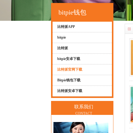
bitpie钱包
比特派APP
bitpie
比特派
bitpie安卓下载
比特派官网下载
Bitpie钱包下载
比特派安卓下载
联系我们
CONTACT