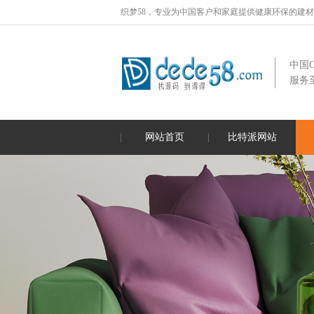
织梦58，专业为中国客户和家庭提供健康环保的建
中国
服务至
网站首页
比特派网站