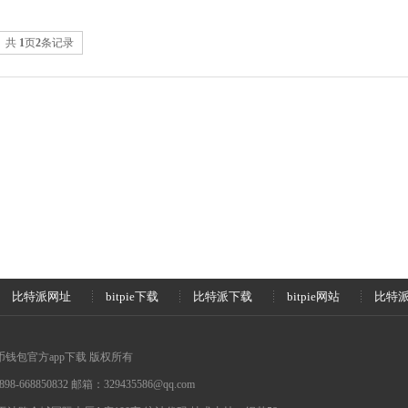
共
1
页
2
条记录
比特派网址
bitpie下载
比特派下载
bitpie网站
比特
25 比特币钱包官方app下载 版权所有
98-668850832 邮箱：
329435586@qq.com