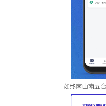
如终南山南五