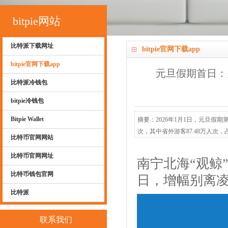
bitpie网站
比特派下载网址
bitpie官网下载app
bitpie官网下载app
元旦假期首日：多
比特派冷钱包
bitpie冷钱包
Bitpie Wallet
摘要：2026年1月1日，元旦假
次，其中省外游客87.48万人次，占比
比特币官网网站
比特币官网网址
南宁北海“观鲸
比特币钱包官网
日，增幅别离凌
比特派
联系我们